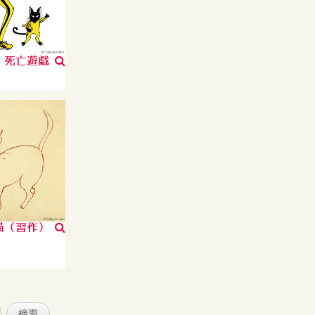
死亡遊戯
猫（習作）