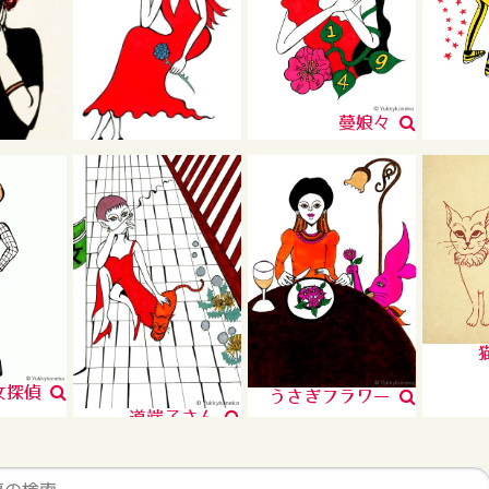
蔓娘々
スモーキンローズ
ocker
女探偵
うさぎフラワー
道端子さん