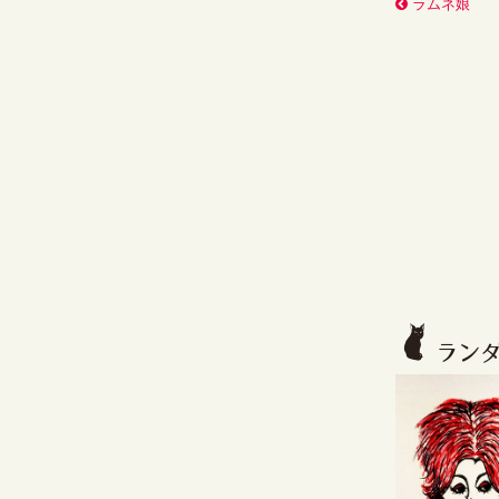
ラムネ娘
ラン