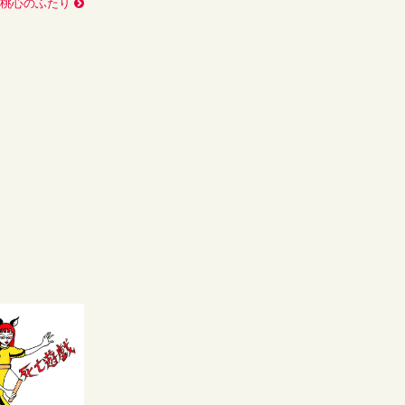
桃心のふたり