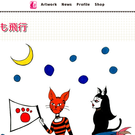
Artwork
News
Profile
Shop
も飛行