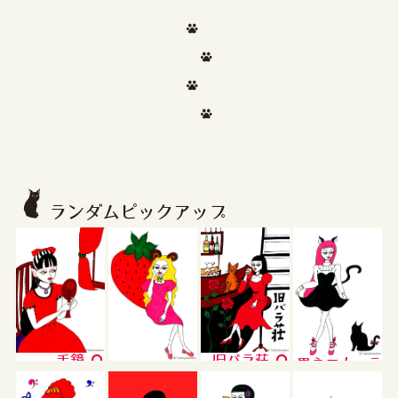
ランダムピックアップ
手鏡
旧バラ荘
黒ネコカーテ
ストロベリ
シー
ー・シープ