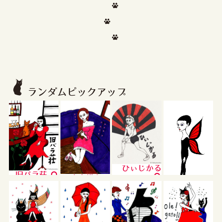
ランダムピックアップ
ひぃじかる
旧バラ荘
本を携えて
ヨハンくん