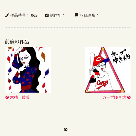
作品番号： 065
制作年：
収録画集：
前後の作品
木枯し紋美
カープゆき坊